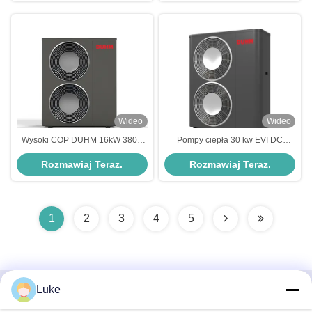
Wideo
Wideo
Wysoki COP DUHM 16kW 380V
Pompy ciepła 30 kw EVI DC
Trzyfazowa pompa ciepła R32
Inwerter Monoblock R32 do
Rozmawiaj Teraz.
Rozmawiaj Teraz.
powietrze do wody do sprzedaży
ogrzewania wody hotelowej
dla przyjaznego środowisku domu
1
2
3
4
5
Luke
Szybki kontakt