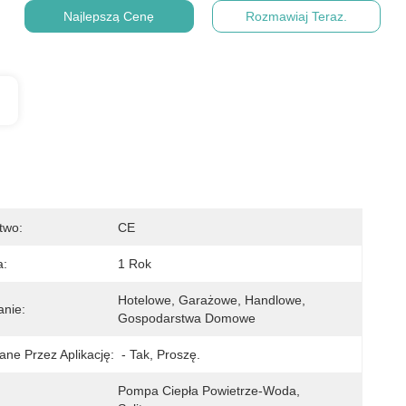
Najlepszą Cenę
Rozmawiaj Teraz.
two:
CE
a:
1 Rok
Hotelowe, Garażowe, Handlowe, 
nie:
Gospodarstwa Domowe
ane Przez Aplikację:
- Tak, Proszę.
Pompa Ciepła Powietrze-Woda, 