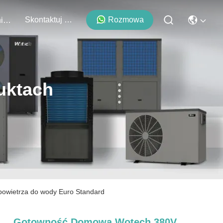
Skontaktuj Się Z Nami
Rozmowa
Wydarzenia
uktach
owietrza do wody Euro Standard
Gotowność Domowa Wotech 380V