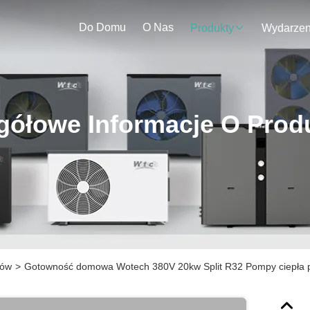
Do Domu
O Nas
Produkty
gółowe Informacje O Prod
mów
>
Gotowność domowa Wotech 380V 20kw Split R32 Pompy ciepła p