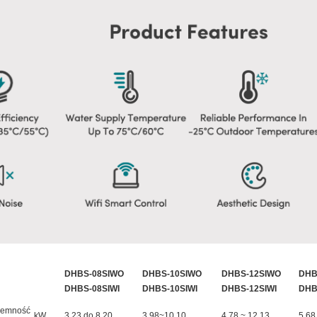
DHBS-08SIWO
DHBS-10SIWO
DHBS-12SIWO
DHB
DHBS-08SIWI
DHBS-10SIWI
DHBS-12SIWI
DHB
jemność
kW
3.23 do 8.20
3.98~10.10
4.78 ~ 12.13
5.68