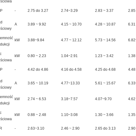
jściowa
P
-
2.75 do 3.27
2.74~3.29
2.83 ~ 3.37
2.85
ąd
A
3.89 ~ 9.92
4.15 ~ 10.70
4.28 ~ 10.87
6.31
jściowy
jemność
kW
3.88~9.84
4.77 ~ 12.12
5.73 ~ 14.56
6.82
dukcji
c
kW
0.80 ~ 2.23
1.04~2.91
1.23 ~ 3.42
1.38
jściowa
P
-
4.42 do 4.86
4.16 do 4.58
4.25 do 4.68
4.48
ąd
A
3.65 ~ 10.19
4.77~13.33
5.61 ~ 15.67
6.33
jściowy
jemność
kW
2.74 ~ 6.53
3.18~7.57
4.07~9.70
4.62
dukcji
c
kW
0.88 ~ 2.48
1.10~3.08
1.30 ~ 3.66
1.35
jściowa
R
-
2.63~3.10
2.46 ~ 2.90
2.65 do 3.13
2.90