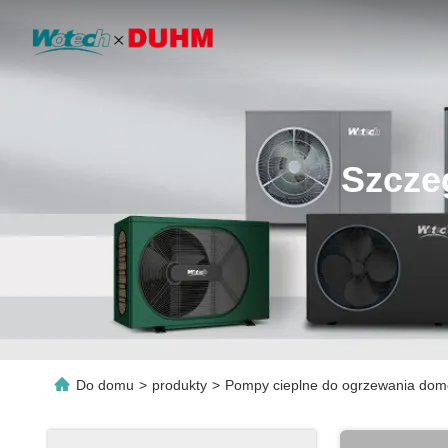
Szcze
Do domu
>
produkty
>
Pompy cieplne do ogrzewania do