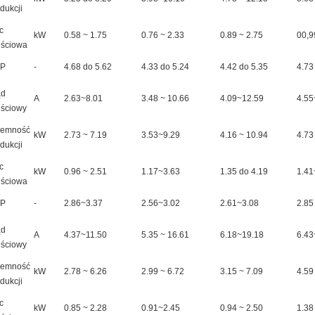
dukcji
c
kW
0.58 ~ 1.75
0.76 ~ 2.33
0.89 ~ 2.75
00,9
jściowa
P
-
4.68 do 5.62
4.33 do 5.24
4.42 do 5.35
4.73
ąd
A
2.63~8.01
3.48 ~ 10.66
4.09~12.59
4.55
jściowy
jemność
kW
2.73 ~ 7.19
3.53~9.29
4.16 ~ 10.94
4.73
dukcji
c
kW
0.96 ~ 2.51
1.17~3.63
1.35 do 4.19
1.41
jściowa
P
-
2.86~3.37
2.56~3.02
2.61~3.08
2.85
ąd
A
4.37~11.50
5.35 ~ 16.61
6.18~19.18
6.43
jściowy
jemność
kW
2.78 ~ 6.26
2.99 ~ 6.72
3.15 ~ 7.09
4.59
dukcji
c
kW
0.85 ~ 2.28
0.91~2.45
0.94 ~ 2.50
1.38