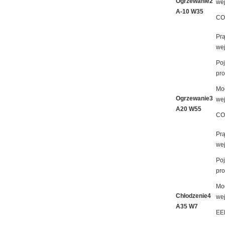
Ogrzewanie2
we
A-10 W35
CO
Pr
we
Po
pro
Mo
Ogrzewanie3
we
A20 W55
CO
Pr
we
Po
pro
Mo
Chłodzenie4
we
A35 W7
EE