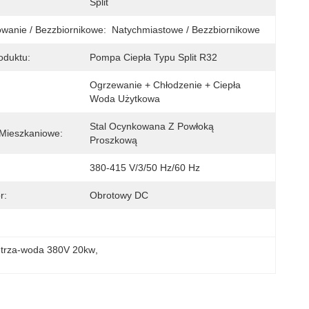
Split
anie / Bezzbiornikowe:
Natychmiastowe / Bezzbiornikowe
oduktu:
Pompa Ciepła Typu Split R32
Ogrzewanie + Chłodzenie + Ciepła 
Woda Użytkowa
Stal Ocynkowana Z Powłoką 
 Mieszkaniowe:
Proszkową
380-415 V/3/50 Hz/60 Hz
r:
Obrotowy DC
etrza-woda 380V 20kw
, 