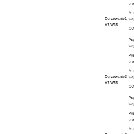
pro
Mo
Ogrzewanie1
we
A7 W35
CO
Pr
we
Po
pro
Mo
Ogrzewanie2
we
A7 W55
CO
Pr
we
Po
pro
Mo