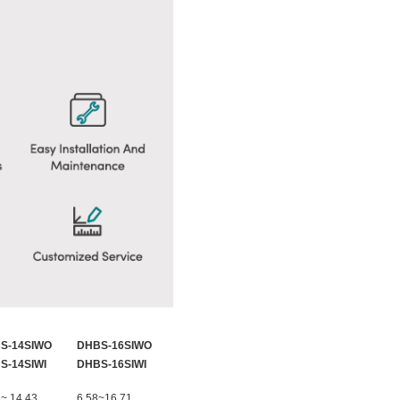
S-14SIWO
DHBS-16SIWO
S-14SIWI
DHBS-16SIWI
 ~ 14.43
6.58~16.71