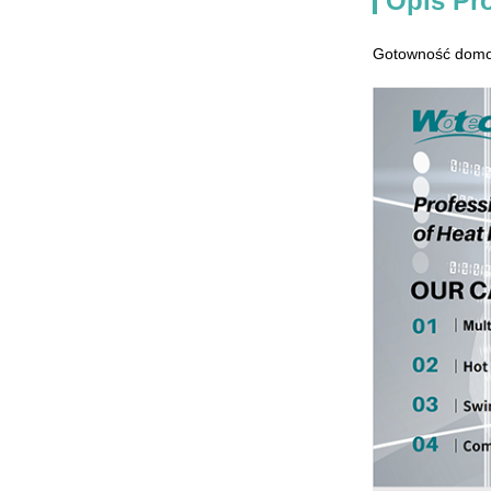
Opis Pr
Gotowność domow