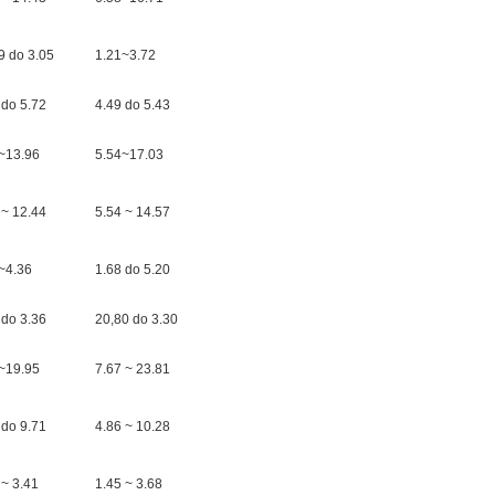
9 do 3.05
1.21~3.72
 do 5.72
4.49 do 5.43
~13.96
5.54~17.03
 ~ 12.44
5.54 ~ 14.57
~4.36
1.68 do 5.20
 do 3.36
20,80 do 3.30
~19.95
7.67 ~ 23.81
 do 9.71
4.86 ~ 10.28
 ~ 3.41
1.45 ~ 3.68