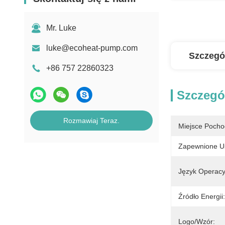
Mr. Luke
luke@ecoheat-pump.com
Szczegó
+86 757 22860323
Szczegó
Rozmawiaj Teraz.
Miejsce Pocho
Zapewnione U
Język Operacy
Źródło Energii:
Logo/wzór: